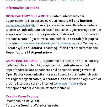
Informazioni pratiche
OPEN FACTORY SULLA RETE.
Punto di riferimento per
aggiornamento in progress su Open Factory è il
sito internet
www.open-factory.it
, dove è già possibile consultare le schede di
tutte le aziende aderenti. Sul sito è possibile registrarsi agli eventi e
scoprire la mappa con cui è possibile costruire il proprio itinerario
personalizzato. E’ già attiva la comunità di
Facebook
(alla pagina
ufficiale
https://www.facebook.com/cultvenezie/
) e di
Twitter,
con
il profilo
@OpenFactoryIT;
hashtag ufficiali della manifestazione
#openfactory17 #openfactory.
COME PARTECIPARE.
Tutti possono partecipare a Open Factory,
dalle famiglie con bambini ai giovani studenti interessati ad
approfondire la loro conoscenza sulle aziende. Tutti gli eventi di
Open Factory sono infatti a ingresso libero: è solamente richiesta,
per ragioni organizzative, la
prenotazione
alle visite e agli eventi di
proprio interesse sul sito internet
www.open-factory.it
, in
corrispondenza di ciascuna azienda visitabile.
Credits Open Factory
Promosso da
ItalyPost
Curato da
Goodnet-Territori in rete