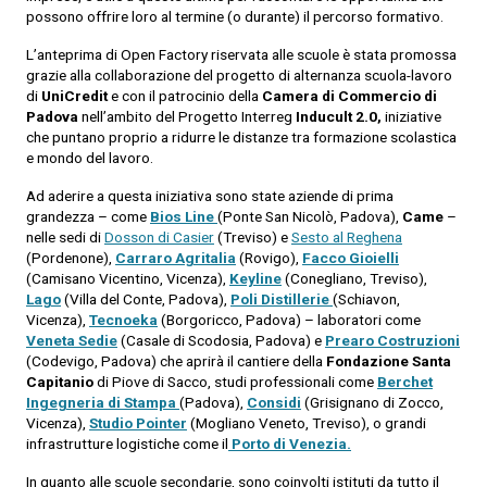
possono offrire loro al termine (o durante) il percorso formativo.
L’anteprima di Open Factory riservata alle scuole è stata promossa
grazie alla collaborazione del progetto di alternanza scuola-lavoro
di
Uni
C
redit
e con il patrocinio della
Camera di Commercio di
Padova
nell’ambito del Progetto Interreg
Inducult 2.0,
iniziative
che puntano proprio a ridurre le distanze tra formazione scolastica
e mondo del lavoro.
Ad aderire a questa iniziativa sono state aziende di prima
grandezza – come
Bios Line
(Ponte San Nicolò, Padova),
Came
–
nelle sedi di
Dosson di Casier
(Treviso) e
Sesto al Reghena
(Pordenone),
Carraro Agritalia
(Rovigo),
Facco Gioielli
(Camisano Vicentino, Vicenza),
Keyline
(Conegliano, Treviso),
Lago
(Villa del Conte, Padova),
Poli Distillerie
(Schiavon,
Vicenza),
Tecnoeka
(Borgoricco, Padova) – laboratori come
Veneta Sedie
(Casale di Scodosia, Padova) e
Prearo Costruzioni
(Codevigo, Padova) che aprirà il cantiere della
Fondazione Santa
Capitanio
di Piove di Sacco, studi professionali come
Berchet
Ingegneria di Stampa
(Padova),
Considi
(Grisignano di Zocco,
Vicenza),
Studio Pointer
(Mogliano Veneto, Treviso), o grandi
infrastrutture logistiche come il
Porto di Venezia.
In quanto alle scuole secondarie, sono coinvolti istituti da tutto il