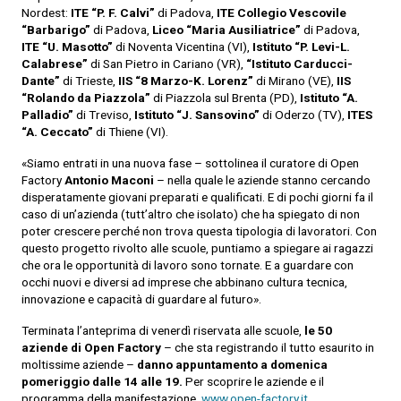
Nordest:
ITE “P. F. Calvi”
di Padova,
ITE Collegio Vescovile
“Barbarigo”
di Padova,
Liceo “Maria Ausiliatrice”
di Padova,
ITE “U. Masotto”
di Noventa Vicentina (VI),
Istituto “P. Levi-L.
Calabrese”
di San Pietro in Cariano (VR),
“Istituto Carducci-
Dante”
di Trieste,
IIS “8 Marzo-K. Lorenz”
di Mirano (VE),
IIS
“Rolando da Piazzola”
di Piazzola sul Brenta (PD),
Istituto “A.
Palladio”
di Treviso,
Istituto “J. Sansovino”
di Oderzo (TV),
ITES
“A. Ceccato”
di Thiene (VI).
«Siamo entrati in una nuova fase – sottolinea il curatore di Open
Factory
Antonio Maconi
– nella quale le aziende stanno cercando
disperatamente giovani preparati e qualificati. E di pochi giorni fa il
caso di un’azienda (tutt’altro che isolato) che ha spiegato di non
poter crescere perché non trova questa tipologia di lavoratori. Con
questo progetto rivolto alle scuole, puntiamo a spiegare ai ragazzi
che ora le opportunità di lavoro sono tornate. E a guardare con
occhi nuovi e diversi ad imprese che abbinano cultura tecnica,
innovazione e capacità di guardare al futuro».
Terminata l’anteprima di venerdì riservata alle scuole,
le 50
aziende di
Open Factory
– che sta registrando il tutto esaurito in
moltissime aziende –
danno appuntamento a
domenica
pomeriggio dalle 14 alle 19.
Per scoprire le aziende e il
programma della manifestazione,
www.open-factory.it
.