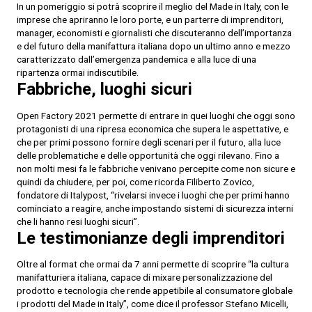
In un pomeriggio si potrà scoprire il meglio del Made in Italy, con le
imprese che apriranno le loro porte, e un parterre di imprenditori,
manager, economisti e giornalisti che discuteranno dell’importanza
e del futuro della manifattura italiana dopo un ultimo anno e mezzo
caratterizzato dall’emergenza pandemica e alla luce di una
ripartenza ormai indiscutibile.
Fabbriche, luoghi sicuri
Open Factory 2021 permette di entrare in quei luoghi che oggi sono
protagonisti di una ripresa economica che supera le aspettative, e
che per primi possono fornire degli scenari per il futuro, alla luce
delle problematiche e delle opportunità che oggi rilevano. Fino a
non molti mesi fa le fabbriche venivano percepite come non sicure e
quindi da chiudere, per poi, come ricorda Filiberto Zovico,
fondatore di Italypost, “rivelarsi invece i luoghi che per primi hanno
cominciato a reagire, anche impostando sistemi di sicurezza interni
che li hanno resi luoghi sicuri”.
Le testimonianze degli imprenditori
Oltre al format che ormai da 7 anni permette di scoprire “la cultura
manifatturiera italiana, capace di mixare personalizzazione del
prodotto e tecnologia che rende appetibile al consumatore globale
i prodotti del Made in Italy”, come dice il professor Stefano Micelli,