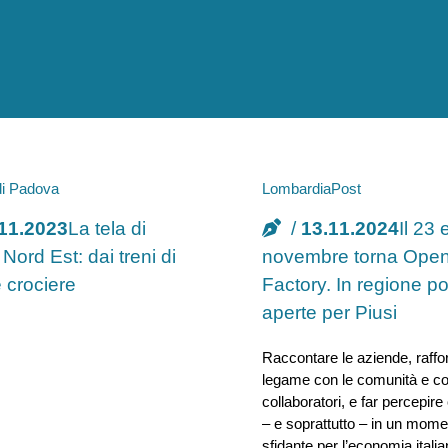
 di Padova
LombardiaPost
11.2023
La tela di
13.11.2024
Il 23 
Nord Est: dai treni di
novembre torna Ope
e crociere
Factory. In regione po
aperte per Piusi
Raccontare le aziende, raffor
legame con le comunità e con
collaboratori, e far percepir
– e soprattutto – in un mom
sfidante per l’economia italia