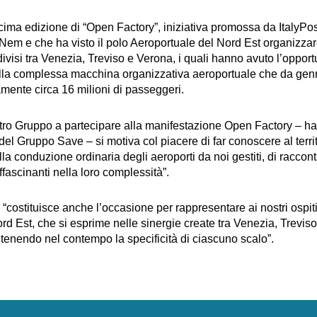
ima edizione di “Open Factory”, iniziativa promossa da ItalyPos
Nem e che ha visto il polo Aeroportuale del Nord Est organizzar
divisi tra Venezia, Treviso e Verona, i quali hanno avuto l’opport
della complessa macchina organizzativa aeroportuale che da gen
mente circa 16 milioni di passeggeri.
stro Gruppo a partecipare alla manifestazione Open Factory – ha
el Gruppo Save – si motiva col piacere di far conoscere al terri
lla conduzione ordinaria degli aeroporti da noi gestiti, di racconta
ffascinanti nella loro complessità”.
“costituisce anche l’occasione per rappresentare ai nostri ospiti
d Est, che si esprime nelle sinergie create tra Venezia, Treviso
tenendo nel contempo la specificità di ciascuno scalo”.