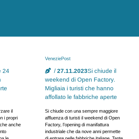
VeneziePost
e 24
27.11.2023
Si chiude il
n
weekend di Open Factory.
rte
Migliaia i turisti che hanno
affollato le fabbriche aperte
zare il
Si chiude con una sempre maggiore
 i propri
affluenza di turisti il weekend di Open
e che anche
Factory, l’opening di manifattura
ento
industriale che da nove anni permette
na le
di entrare nelle fabbriche italiane. Tante