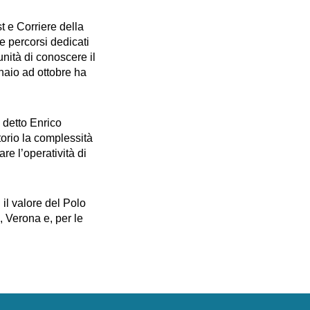
t e Corriere della
e percorsi dedicati
unità di conoscere il
naio ad ottobre ha
 detto Enrico
torio la complessità
re l’operatività di
 il valore del Polo
, Verona e, per le