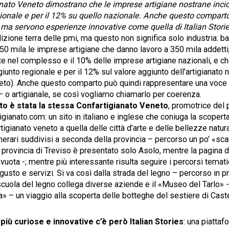
ianato Veneto dimostrano che le imprese artigiane nostrane incid
ionale e per il 12% su quello nazionale. Anche questo comparto 
, ma servono esperienze innovative come quella di Italian Stori
dizione terra delle pmi, ma questo non significa solo industria: ba
50 mila le imprese artigiane che danno lavoro a 350 mila addetti,
e nel complesso e il 10% delle imprese artigiane nazionali, e che
iunto regionale e per il 12% sul valore aggiunto dell’artigianato n
eto). Anche questo comparto può quindi rappresentare una voce s
– o artigianale, se così vogliamo chiamarlo per coerenza.
o è stata la stessa Confartigianato Veneto
, promotrice del 
gianato.com: un sito in italiano e inglese che coniuga la scopert
rtigianato veneto a quella delle città d’arte e delle bellezze natura
erari suddivisi a seconda della provincia – percorso un po’ «scarn
a provincia di Treviso è presentato solo Asolo, mentre la pagina d
 vuota -; mentre più interessante risulta seguire i percorsi temati
, gusto e servizi. Si va così dalla strada del legno – percorso in p
cuola del legno collega diverse aziende e il «Museo del Tarlo» -,
 – un viaggio alla scoperta delle botteghe del sestiere di Caste
più curiose e innovative c’è però Italian Stories
: una piatta