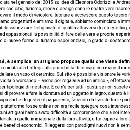
nciata nel gennaio del 2015 su idea di Eleonora Odorizzi e Andre
re che cibo, turismo, moda e design sono le nostre vere risorse 
rovare il modo di veicolare, tutelare e accrescere questo tesoro n
amo progettisti e amiamo il digitale, abbiamo cominciato a im
ile valorizzare l’artigianato di qualità attraverso lo storytelling
 ed appassionati la possibilità di fare delle vere e proprie esper
 di nuove forme di turismo esperienziale, in grado di sostenere l
r sé, è semplice: un artigiano propone quella che viene defin
a guidata alla bottega, alla possibilità di toccare con mano il m
llare un vaso di ceramica. Sul sito è possibile visionare le var
 visita o workshop – anche per regalarla ad un amico -, effettuan
er tipologia di mestiere. E ce n’è per tutti i gusti: se non sapet
si di provare a fare la doratura ad un oggetto in legno, questo è il
cupa anche di gestire il pagamento, facendo da tramite tra le parti 
a piattaforma fosse online non era facile spiegare cosa intendes
lcuni artigiani hanno avuto difficoltà a comprendere che a noi inte
eriale a quello immateriale della loro attività, e far capire a lor
e benefici economici. Rileggersi con paradigmi nuovi non è semp