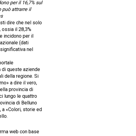
ono per il 16,7% sul
può attrarre il
es
sti dire che nel solo
 ossia il 28,3%
 incidono per il
azionale (dati
ignificativa nel
portale
a di queste aziende
li della regione. Si
o» a dire il vero,
ella provincia di
ci lungo le quattro
rovincia di Belluno
 a «Colori, storie ed
llo.
forma web con base