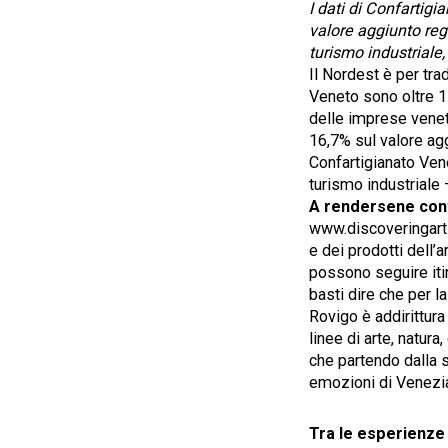
I dati di Confartig
valore aggiunto reg
turismo industriale
Il Nordest è per tra
Veneto sono oltre 1
delle imprese venet
16,7% sul valore agg
Confartigianato Ven
turismo industriale 
A rendersene cont
www.discoveringarti
e dei prodotti dell’a
possono seguire itin
basti dire che per l
Rovigo è addirittura
linee di arte, natura
che partendo dalla s
emozioni di Venezia»
Tra le esperienze 