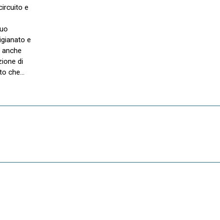
circuito e
suo
igianato e
i anche
zione di
nto che…