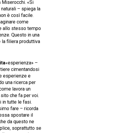
a Miserocchi. «Si
naturali – spiega la
on è così facile.
maginare come
, e allo stesso tempo
ienze. Questo in una
a filiera produttiva
ita
«esperienza» –
estiere cimentandosi
ie esperienze e
do una ricerca per
e come lavora un
 sito che fa per voi.
in tutte le fasi.
simo fare – ricorda
ressa spostare il
o che da questo ne
lice, soprattutto se