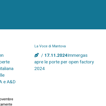
La Voce di Mantova
en
17.11.2024
Immergas
perte
apre le porte per open factory
italiana
2024
lle
CNA e A&D
novembre
uitamente