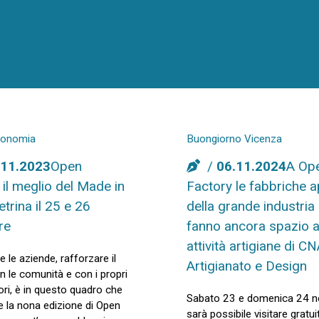
conomia
Buongiorno Vicenza
.11.2023
Open
06.11.2024
A Op
 il meglio del Made in
Factory le fabbriche a
vetrina il 25 e 26
della grande industria 
re
fanno ancora spazio a
attività artigiane di 
 le aziende, rafforzare il
Artigianato e Design
 le comunità e con i propri
ori, è in questo quadro che
Sabato 23 e domenica 24 
ce la nona edizione di Open
sarà possibile visitare grat