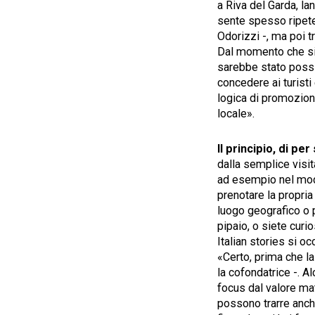
a Riva del Garda, la
sente spesso ripete
Odorizzi -, ma poi t
Dal momento che si
sarebbe stato possib
concedere ai turisti
logica di promozione
locale».
Il principio, di pe
dalla semplice visit
ad esempio nel mode
prenotare la propria
luogo geografico o p
pipaio, o siete curio
Italian stories si oc
«Certo, prima che l
la cofondatrice -. A
focus dal valore mat
possono trarre anch