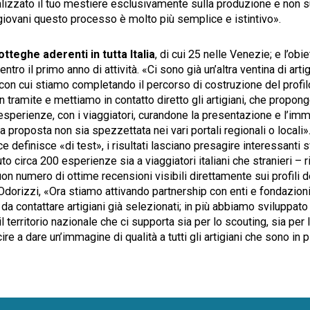
alizzato il tuo mestiere esclusivamente sulla produzione e non s
ù giovani questo processo è molto più semplice e istintivo».
tteghe aderenti in tutta Italia
, di cui 25 nelle Venezie; e l’obie
 entro il primo anno di attività. «Ci sono già un’altra ventina di arti
-, con cui stiamo completando il percorso di costruzione del profil
n tramite e mettiamo in contatto diretto gli artigiani, che propon
perienze, con i viaggiatori, curandone la presentazione e l’im
 la proposta non sia spezzettata nei vari portali regionali o locali
e definisce «di test», i risultati lasciano presagire interessanti s
 circa 200 esperienze sia a viaggiatori italiani che stranieri – r
on numero di ottime recensioni visibili direttamente sui profili dei
 Odorizzi, «Ora stiamo attivando partnership con enti e fondazion
 da contattare artigiani già selezionati; in più abbiamo sviluppato
il territorio nazionale che ci supporta sia per lo scouting, sia per l
ire a dare un’immagine di qualità a tutti gli artigiani che sono in 