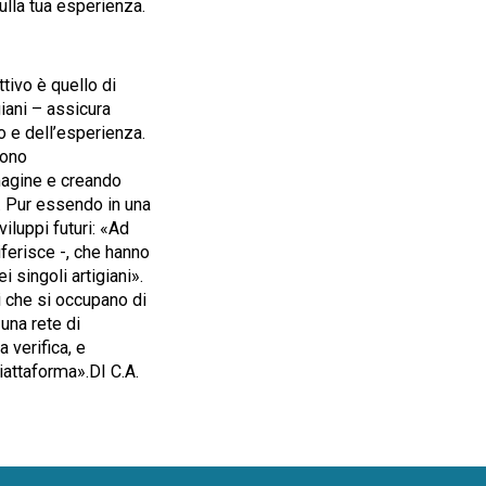
ulla tua esperienza.
ttivo è quello di
giani – assicura
o e dell’esperienza.
gono
magine e creando
». Pur essendo in una
viluppi futuri: «Ad
iferisce -, che hanno
 singoli artigiani».
i che si occupano di
 una rete di
a verifica, e
piattaforma».DI C.A.