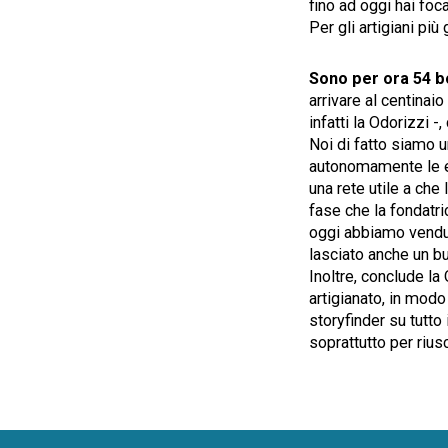
fino ad oggi hai foc
Per gli artigiani pi
Sono per ora 54 bo
arrivare al centinaio
infatti la Odorizzi 
Noi di fatto siamo u
autonomamente le es
una rete utile a che
fase che la fondatric
oggi abbiamo venduto
lasciato anche un bu
Inoltre, conclude la
artigianato, in modo
storyfinder su tutto 
soprattutto per riusc