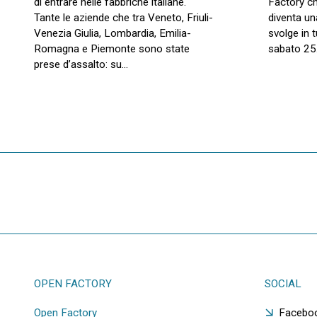
di entrare nelle fabbriche italiane.
Factory c
Tante le aziende che tra Veneto, Friuli-
diventa un
Venezia Giulia, Lombardia, Emilia-
svolge in t
Romagna e Piemonte sono state
sabato 2
prese d’assalto: su…
OPEN FACTORY
SOCIAL
Open Factory
Facebo