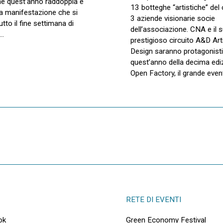
he quest’anno raddoppia e
13 botteghe “artistiche” del 
a manifestazione che si
3 aziende visionarie socie
utto il fine settimana di
dell’associazione. CNA e il 
5…
prestigioso circuito A&D Art
Design saranno protagonist
quest’anno della decima edi
Open Factory, il grande eve
RETE DI EVENTI
ok
Green Economy Festival