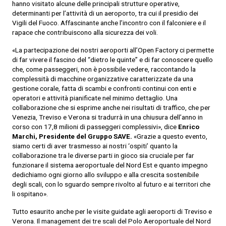
hanno visitato alcune delle principali strutture operative,
determinanti per l’attività di un aeroporto, tra cui il presidio dei
Vigili del Fuoco. Affascinante anche l’incontro con il falconiere e il
rapace che contribuiscono alla sicurezza dei voli.
«La partecipazione dei nostri aeroporti all’Open Factory ci permette
di far vivere il fascino del “dietro le quinte” e di far conoscere quello
che, come passeggeri, non è possibile vedere, raccontando la
complessità di macchine organizzative caratterizzate da una
gestione corale, fatta di scambi e confronti continui con enti e
operatori e attività pianificate nel minimo dettaglio. Una
collaborazione che si esprime anche nei risultati di traffico, che per
Venezia, Treviso e Verona si tradurrà in una chiusura dell’anno in
corso con 17,8 milioni di passeggeri complessivi», dice
Enrico
Marchi, Presidente del Gruppo SAVE.
«Grazie a questo evento,
siamo certi di aver trasmesso ai nostri ‘ospiti’ quanto la
collaborazione tra le diverse parti in gioco sia cruciale per far
funzionare il sistema aeroportuale del Nord Est e quanto impegno
dedichiamo ogni giorno allo sviluppo e alla crescita sostenibile
degli scali, con lo sguardo sempre rivolto al futuro e ai territori che
li ospitano».
Tutto esaurito anche per le visite guidate agli aeroporti di Treviso e
Verona. Il management dei tre scali del Polo Aeroportuale del Nord