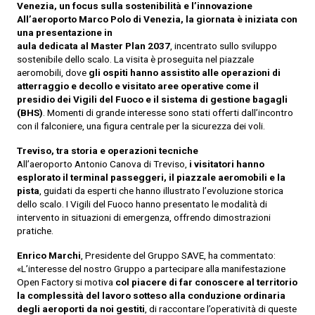
Venezia, un focus sulla sostenibilità e l’innovazione
All’aeroporto Marco Polo di Venezia, la giornata è iniziata con
una presentazione in
aula dedicata al Master Plan 2037
, incentrato sullo sviluppo
sostenibile dello scalo. La visita è proseguita nel piazzale
aeromobili, dove
gli ospiti hanno assistito alle
operazioni di
atterraggio e decollo e visitato aree operative come il
presidio dei
Vigili del Fuoco e il sistema di gestione bagagli
(BHS)
. Momenti di grande interesse sono stati offerti dall’incontro
con il falconiere, una figura centrale per la sicurezza dei voli.
Treviso, tra storia e operazioni tecniche
All’aeroporto Antonio Canova di Treviso,
i visitatori hanno
esplorato il terminal
passeggeri, il piazzale aeromobili e la
pista
, guidati da esperti che hanno illustrato l’evoluzione storica
dello scalo. I Vigili del Fuoco hanno presentato le modalità di
intervento in situazioni di emergenza, offrendo dimostrazioni
pratiche.
Enrico Marchi
, Presidente del Gruppo SAVE, ha commentato:
«L’interesse del nostro Gruppo a partecipare alla manifestazione
Open Factory si motiva
col piacere di far
conoscere al territorio
la complessità del lavoro sotteso alla conduzione ordinaria
degli aeroporti da noi gestiti
, di raccontare l’operatività di queste