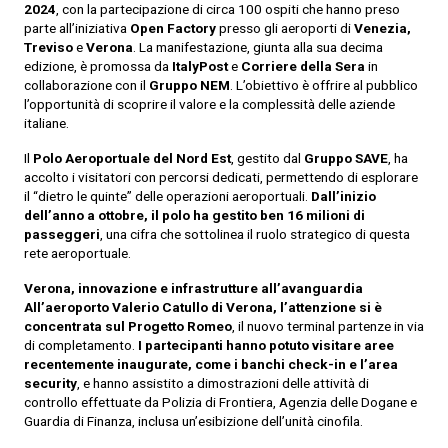
2024
, con la partecipazione di circa 100 ospiti che hanno preso
parte all’iniziativa
Open Factory
presso gli aeroporti di
Venezia,
Treviso
e
Verona
. La manifestazione, giunta alla sua decima
edizione, è promossa da
ItalyPost
e
Corriere della Sera
in
collaborazione con il
Gruppo NEM
. L’obiettivo è offrire al pubblico
l’opportunità di scoprire il valore e la complessità delle aziende
italiane.
Il
Polo Aeroportuale del Nord Est
, gestito dal
Gruppo SAVE
, ha
accolto i visitatori con percorsi dedicati, permettendo di esplorare
il “dietro le quinte” delle operazioni aeroportuali.
Dall’inizio
dell’anno a ottobre, il polo ha gestito ben 16 milioni di
passeggeri
, una cifra che sottolinea il ruolo strategico di questa
rete aeroportuale.
Verona, innovazione e infrastrutture all’avanguardia
All’aeroporto Valerio Catullo di Verona, l’attenzione si è
concentrata sul Progetto
Romeo
, il nuovo terminal partenze in via
di completamento.
I partecipanti hanno potuto
visitare aree
recentemente inaugurate, come i banchi check-in e l’area
security
, e hanno assistito a dimostrazioni delle attività di
controllo effettuate da Polizia di Frontiera, Agenzia delle Dogane e
Guardia di Finanza, inclusa un’esibizione dell’unità cinofila.