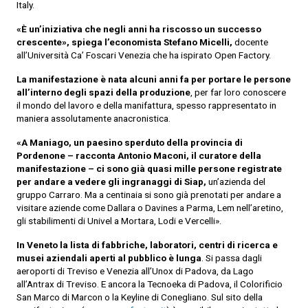
Italy.
«È un’iniziativa che negli anni ha riscosso un successo
crescente», spiega l’economista Stefano Micelli,
docente
all’Università Ca’ Foscari Venezia che ha ispirato Open Factory.
La manifestazione è nata alcuni anni fa per portare le persone
all’interno degli spazi della produzione
, per far loro conoscere
il mondo del lavoro e della manifattura, spesso rappresentato in
maniera assolutamente anacronistica.
«A Maniago, un paesino sperduto della provincia di
Pordenone – racconta Antonio Maconi, il curatore della
manifestazione – ci sono già quasi mille persone registrate
per andare a vedere gli ingranaggi di Siap,
un’azienda del
gruppo Carraro. Ma a centinaia si sono già prenotati per andare a
visitare aziende come Dallara o Davines a Parma, Lem nell’aretino,
gli stabilimenti di Univel a Mortara, Lodi e Vercelli».
In Veneto la lista di fabbriche, laboratori, centri di ricerca e
musei aziendali aperti al pubblico è lunga
. Si passa dagli
aeroporti di Treviso e Venezia all’Unox di Padova, da Lago
all’Antrax di Treviso. E ancora la Tecnoeka di Padova, il Colorificio
San Marco di Marcon o la Keyline di Conegliano. Sul sito della